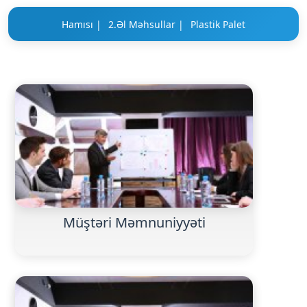
Hamısı |
2.Əl Məhsullar |
Plastik Palet
Müştəri Məmnuniyyəti