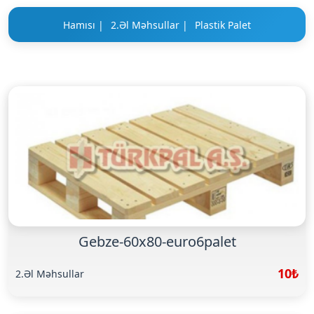
Hamısı |
2.Əl Məhsullar |
Plastik Palet
Gebze-60x80-euro6palet
10₺
2.Əl Məhsullar